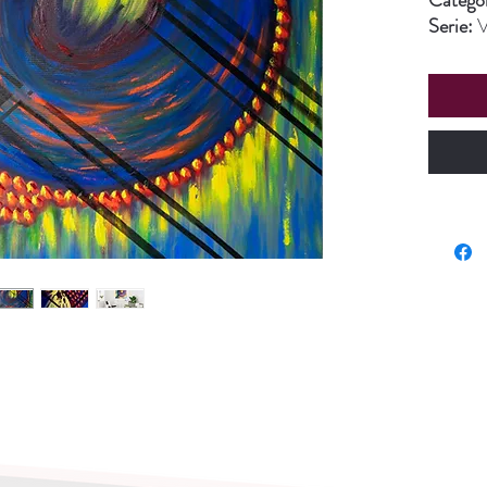
Categor
Serie:
V