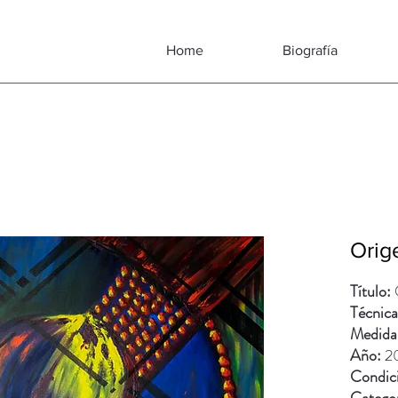
Home
Biografía
Orig
Título:
Técnica
Medida
Año:
2
Condic