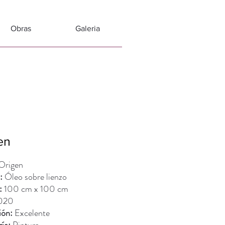
Obras
Galeria
en
Origen
:
Óleo sobre lienzo
:
100 cm x 100 cm
020
ión:
Excelente