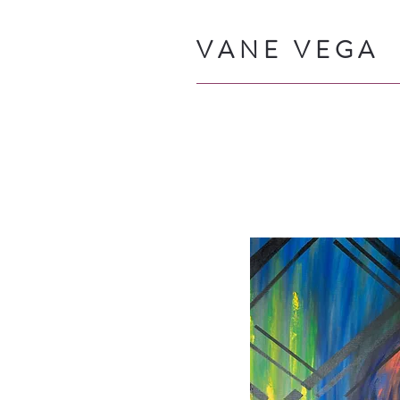
V A N E V E G A