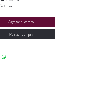
ía:
Pintura
értices
Agregar al carrito
Realizar compra