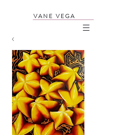
V A N E V E G A